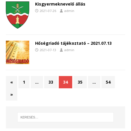
Kisgyermeknevelő állás
2021-07-26
admin
Hőségriadó tájékoztató – 2021.07.13
2021-07-13
admin
«
1
…
33
34
35
…
54
»