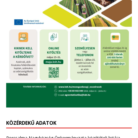
KÖZÉRDEKŰ ADATOK
Porcsalma Nagyközség Önkormányzata közétételi listája