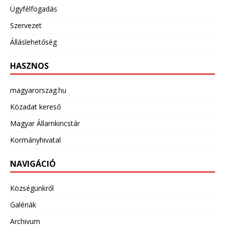
Ügyfélfogadás
Szervezet
Álláslehetőség
HASZNOS
magyarorszag.hu
Közadat kereső
Magyar Államkincstár
Kormányhivatal
NAVIGÁCIÓ
Községünkről
Galériák
Archivum