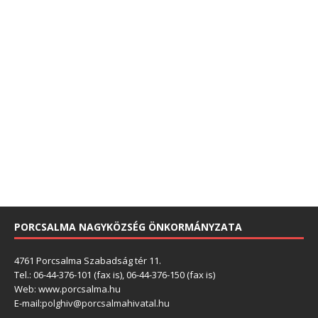
PORCSALMA NAGYKÖZSÉG ÖNKORMÁNYZATA
4761 Porcsalma Szabadság tér 11.
Tel.: 06-44-376-101 (fax is), 06-44-376-150 (fax is)
Web: www.porcsalma.hu
E-mail:
polghiv@porcsalmahivatal.hu