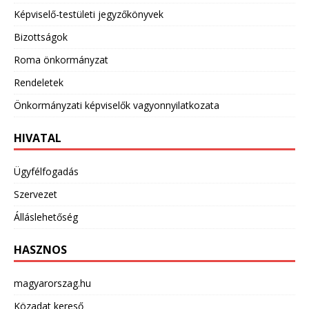
Képviselő-testületi jegyzőkönyvek
Bizottságok
Roma önkormányzat
Rendeletek
Önkormányzati képviselők vagyonnyilatkozata
HIVATAL
Ügyfélfogadás
Szervezet
Álláslehetőség
HASZNOS
magyarorszag.hu
Közadat kereső