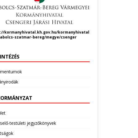
://kormanyhivatal.kh.gov.hu/kormanyhivatal
zabolcs-szatmar-bereg/megye/csenger
INTÉZÉS
umentumok
nyirodák
ORMÁNYZAT
let
selő-testületi jegyzőkönyvek
ttságok