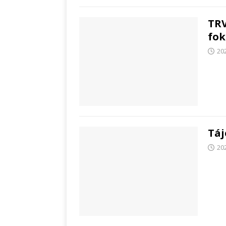
TRV
fok
20
Táj
20