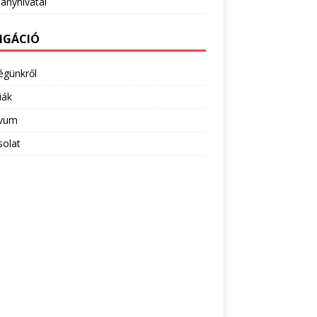
ányhivatal
IGÁCIÓ
égünkről
iák
ivum
solat