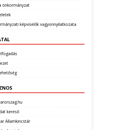
 önkormányzat
eletek
mányzati képviselők vagyonnyilatkozata
ATAL
élfogadás
ezet
lehetőség
ZNOS
arorszag.hu
dat kereső
r Államkincstár