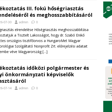
ékoztatás III. fokú hőségriasztás
endeléséről és meghosszabbításáról
26-07-30
admin
0
riasztás elrendelése Hőségriasztás meghosszabbítása
oztatjuk a Tisztelt Lakosságot, hogy dr. Szabó Enikő
ttes országos tisztifőorvos a HungaroMet Magyar
rológiai Szolgáltató Nonprofit Zrt. előrejelzési adatait
elembe véve Magyarország
[…]
ékoztatás időközi polgármester és
yi önkormányzati képviselők
asztásáról
26-07-14
admin
0