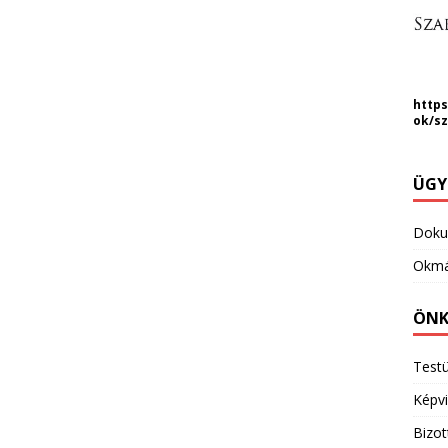
https
ok/s
ÜGY
Dok
Okmá
ÖNK
Testü
Képvi
Bizo