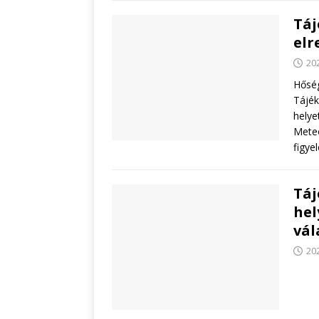
Táj
elr
20
Hőség
Tájék
helye
Meteo
figy
Táj
hel
vál
20