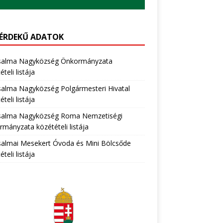
ÉRDEKŰ ADATOK
salma Nagyközség Önkormányzata
teli listája
salma Nagyközség Polgármesteri Hivatal
teli listája
salma Nagyközség Roma Nemzetiségi
mányzata közétételi listája
salmai Mesekert Óvoda és Mini Bölcsőde
teli listája