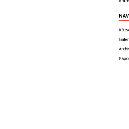
Korm
NAV
Közs
Galér
Arch
Kapc