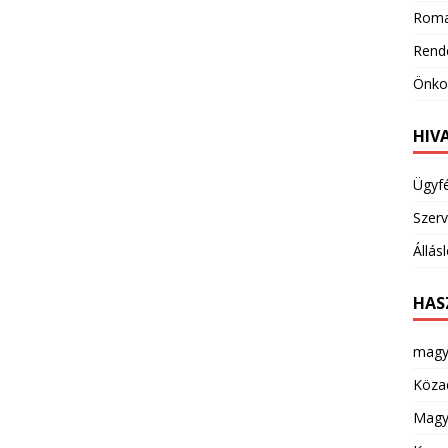
Roma
Rend
Önkor
HIV
Ügyf
Szerv
Állás
HAS
magy
Köza
Magya