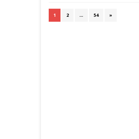
1
2
…
54
»