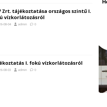
 Zrt. tájékoztatása országos szintű I.
ú vízkorlátozásról
26-08-04
admin
0
ékoztatás I. fokú vízkorlátozásról
26-08-03
admin
0