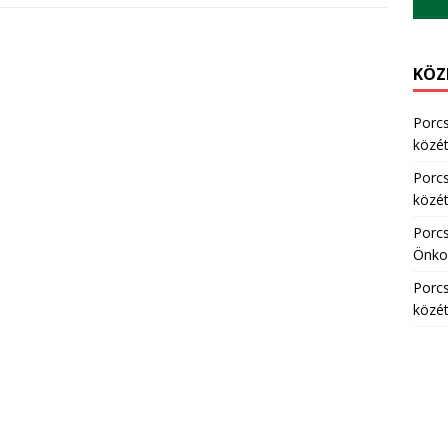
KÖZ
Porc
közété
Porc
közété
Porc
Önkor
Porc
közété