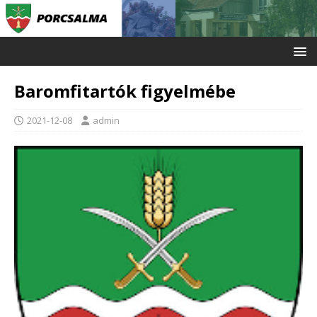
Baromfitartók figyelmébe
2021-12-08
admin