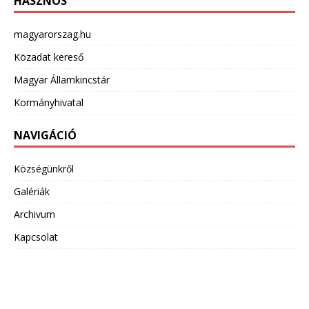
HASZNOS
magyarorszag.hu
Közadat kereső
Magyar Államkincstár
Kormányhivatal
NAVIGÁCIÓ
Községünkről
Galériák
Archivum
Kapcsolat