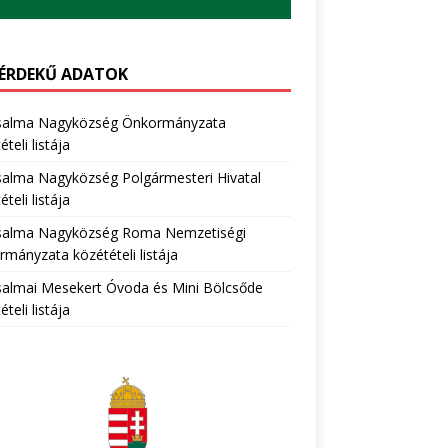
ÉRDEKŰ ADATOK
salma Nagyközség Önkormányzata
teli listája
salma Nagyközség Polgármesteri Hivatal
teli listája
salma Nagyközség Roma Nemzetiségi
mányzata közétételi listája
salmai Mesekert Óvoda és Mini Bölcsőde
teli listája