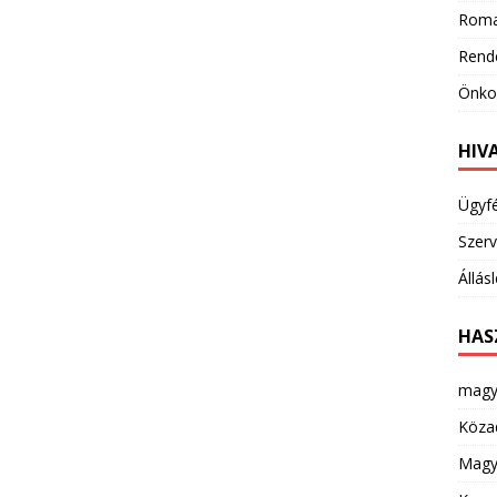
Roma
Rend
Önkor
HIV
Ügyf
Szerv
Állás
HAS
magy
Köza
Magya