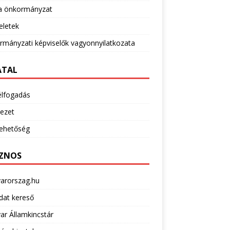
 önkormányzat
eletek
mányzati képviselők vagyonnyilatkozata
ATAL
élfogadás
ezet
lehetőség
ZNOS
arorszag.hu
dat kereső
r Államkincstár