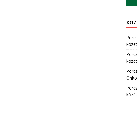
KÖZ
Porc
közété
Porc
közété
Porc
Önkor
Porc
közété