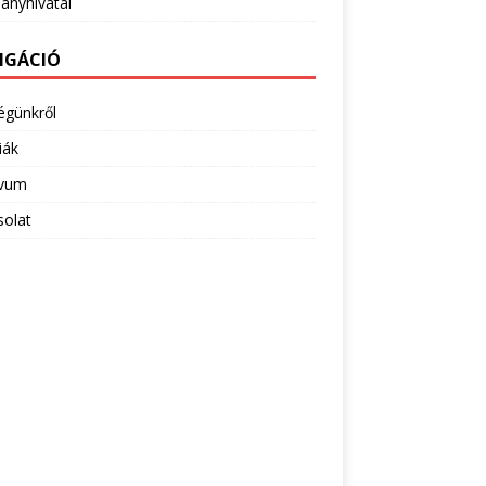
ányhivatal
IGÁCIÓ
égünkről
iák
ivum
solat