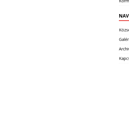
Korm
NAV
Közs
Galér
Arch
Kapc