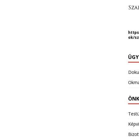
https
ok/s
ÜGY
Dok
Okmá
ÖNK
Testü
Képvi
Bizo