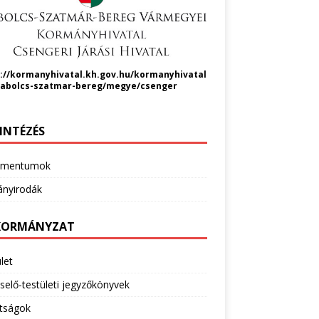
://kormanyhivatal.kh.gov.hu/kormanyhivatal
zabolcs-szatmar-bereg/megye/csenger
INTÉZÉS
umentumok
nyirodák
ORMÁNYZAT
let
selő-testületi jegyzőkönyvek
ttságok