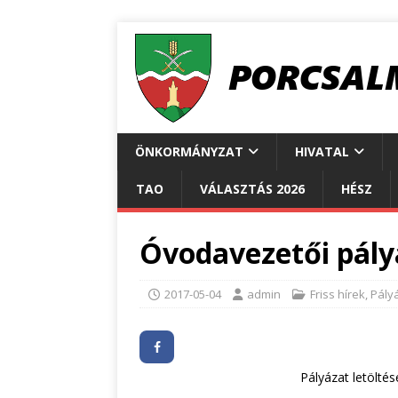
ÖNKORMÁNYZAT
HIVATAL
TAO
VÁLASZTÁS 2026
HÉSZ
Óvodavezetői pály
2017-05-04
admin
Friss hírek
,
Pály
Pályázat letöltés