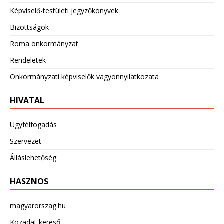
Képviselő-testületi jegyzőkönyvek
Bizottságok
Roma önkormányzat
Rendeletek
Önkormányzati képviselők vagyonnyilatkozata
HIVATAL
Ügyfélfogadás
Szervezet
Álláslehetőség
HASZNOS
magyarorszag.hu
Közadat kereső