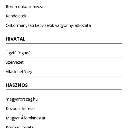
Roma önkormányzat
Rendeletek
Önkormányzati képviselők vagyonnyilatkozata
HIVATAL
Ügyfélfogadás
Szervezet
Álláslehetőség
HASZNOS
magyarorszag.hu
Közadat kereső
Magyar Államkincstár
Kormányhivatal