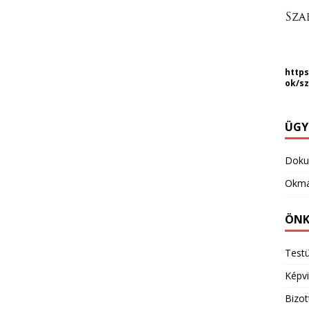
https
ok/s
ÜGY
Dok
Okmá
ÖNK
Testü
Képvi
Bizo