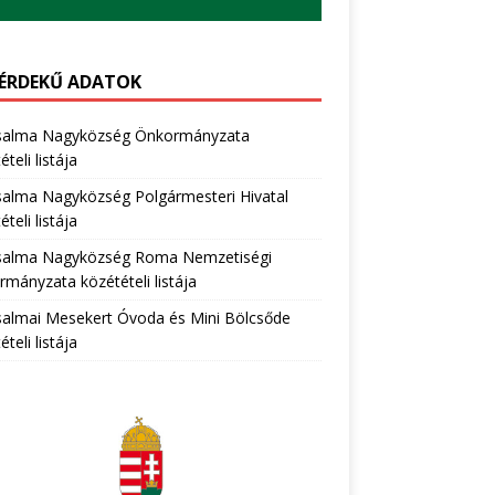
ÉRDEKŰ ADATOK
salma Nagyközség Önkormányzata
teli listája
salma Nagyközség Polgármesteri Hivatal
teli listája
salma Nagyközség Roma Nemzetiségi
mányzata közétételi listája
salmai Mesekert Óvoda és Mini Bölcsőde
teli listája