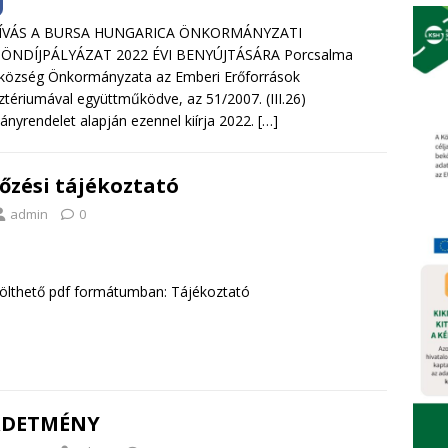
ÍVÁS A BURSA HUNGARICA ÖNKORMÁNYZATI
ÖNDÍJPÁLYÁZAT 2022 ÉVI BENYÚJTÁSÁRA Porcsalma
község Önkormányzata az Emberi Erőforrások
ztériumával együttműködve, az 51/2007. (III.26)
nyrendelet alapján ezennel kiírja 2022.
[…]
zési tájékoztató
admin
0
letölthető pdf formátumban: Tájékoztató
RDETMÉNY