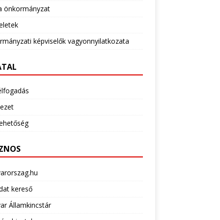
 önkormányzat
eletek
mányzati képviselők vagyonnyilatkozata
ATAL
élfogadás
ezet
lehetőség
ZNOS
arorszag.hu
dat kereső
r Államkincstár