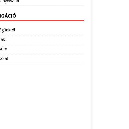
ányhivatal
IGÁCIÓ
égünkről
iák
ivum
solat