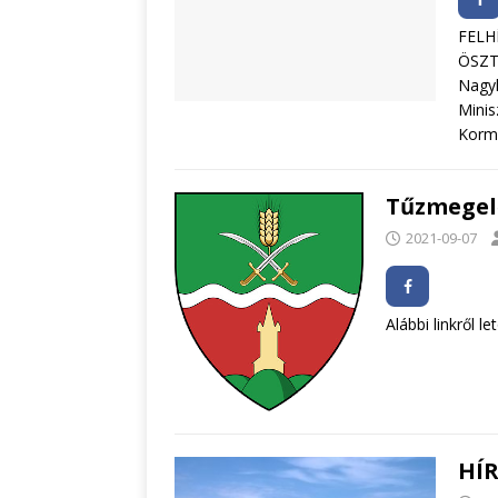
FELH
ÖSZT
Nagy
Minis
Kormá
Tűzmegelő
2021-09-07
Alábbi linkről 
HÍ