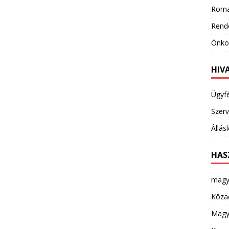
Roma
Rend
Önkor
HIV
Ügyf
Szerv
Állás
HAS
magy
Köza
Magya