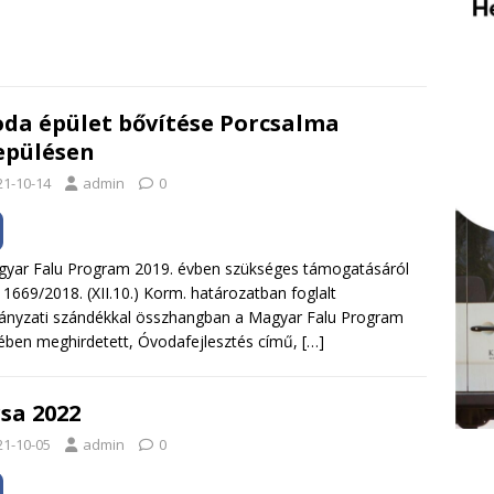
da épület bővítése Porcsalma
epülésen
21-10-14
admin
0
yar Falu Program 2019. évben szükséges támogatásáról
 1669/2018. (XII.10.) Korm. határozatban foglalt
nyzati szándékkal összhangban a Magyar Falu Program
ében meghirdetett, Óvodafejlesztés című,
[…]
sa 2022
21-10-05
admin
0