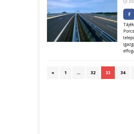
20
Tájék
Porc
telep
igazg
elfog
«
1
…
32
33
34