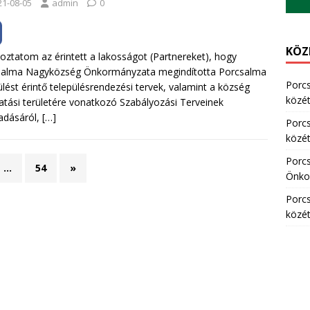
21-08-05
admin
0
KÖZ
oztatom az érintett a lakosságot (Partnereket), hogy
salma Nagyközség Önkormányzata megindította Porcsalma
Porc
ülést érintő településrendezési tervek, valamint a község
közété
atási területére vonatkozó Szabályozási Terveinek
adásáról,
[…]
Porc
közété
Porc
…
54
»
Önkor
Porc
közété