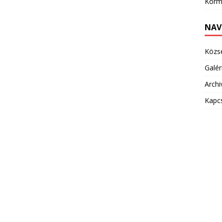
Korm
NAV
Közs
Galér
Arch
Kapc