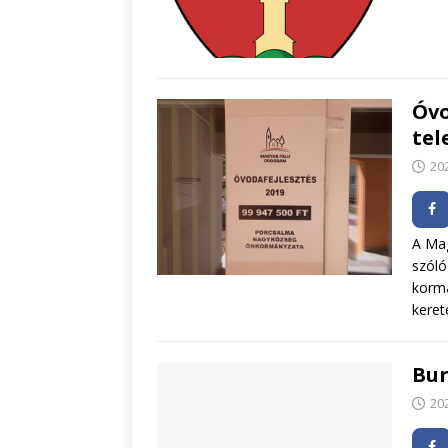
Óvo
tel
20
A Mag
szóló
kormá
keret
Bur
20