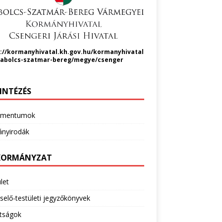
://kormanyhivatal.kh.gov.hu/kormanyhivatal
zabolcs-szatmar-bereg/megye/csenger
INTÉZÉS
umentumok
nyirodák
ORMÁNYZAT
let
selő-testületi jegyzőkönyvek
ttságok