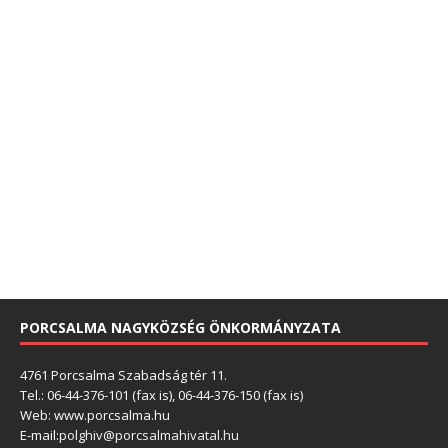
PORCSALMA NAGYKÖZSÉG ÖNKORMÁNYZATA
4761 Porcsalma Szabadság tér 11.
Tel.: 06-44-376-101 (fax is), 06-44-376-150 (fax is)
Web: www.porcsalma.hu
E-mail:
polghiv@porcsalmahivatal.hu