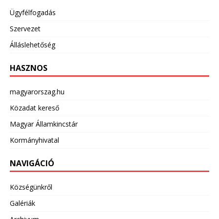
Ügyfélfogadás
Szervezet
Álláslehetőség
HASZNOS
magyarorszag.hu
Közadat kereső
Magyar Államkincstár
Kormányhivatal
NAVIGÁCIÓ
Községünkről
Galériák