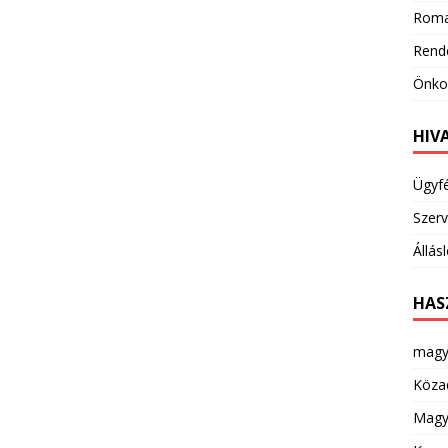
Roma
Rend
Önkor
HIV
Ügyf
Szerv
Állás
HAS
magy
Köza
Magya