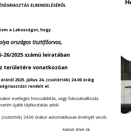
ŐSÉGRIASZTÁS ELRENDELÉSÉRŐL
tom a Lakosságot, hogy
olya országos tisztifőorvos,
-26/2025 számú leiratában
z területére vonatkozóan
 órától 2025. július 24. (csütörtök) 24.00 óráig
őségriasztást rendelt el.
zásakor esetleges hosszabbítás, vagy fokozatváltozás
setén újabb tájékoztatás adok.
. (csütörtök) 24:00 órakor automatikusan érvényét veszti.
 Imre sk.