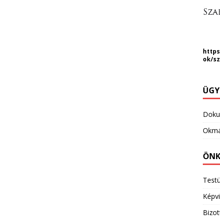
https
ok/s
ÜGY
Dok
Okmá
ÖNK
Testü
Képvi
Bizo