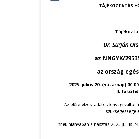
TÁJÉKOZTATÁS H
Tájékozta
Dr. Surján Ors
az NNGYK/29535
az ország egés
2025. július 20. (vasárnap) 00.00
II. fokú h
Az előrejelzési adatok lényegi válto
szükségessége e
Ennek hiányában a riasztás 2025 július 24
Kanyó