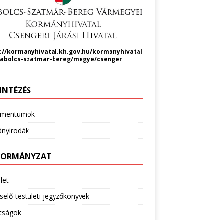
://kormanyhivatal.kh.gov.hu/kormanyhivatal
zabolcs-szatmar-bereg/megye/csenger
INTÉZÉS
umentumok
nyirodák
ORMÁNYZAT
let
selő-testületi jegyzőkönyvek
ttságok