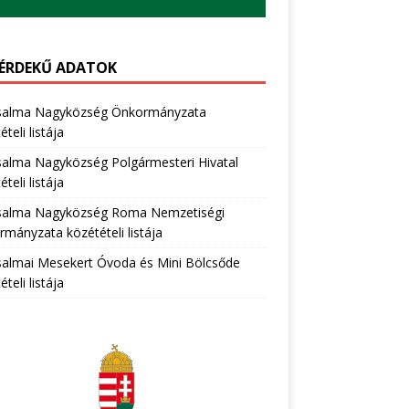
ÉRDEKŰ ADATOK
salma Nagyközség Önkormányzata
teli listája
salma Nagyközség Polgármesteri Hivatal
teli listája
salma Nagyközség Roma Nemzetiségi
mányzata közétételi listája
salmai Mesekert Óvoda és Mini Bölcsőde
teli listája