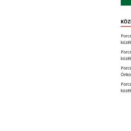
KÖZ
Porc
közété
Porc
közété
Porc
Önkor
Porc
közété