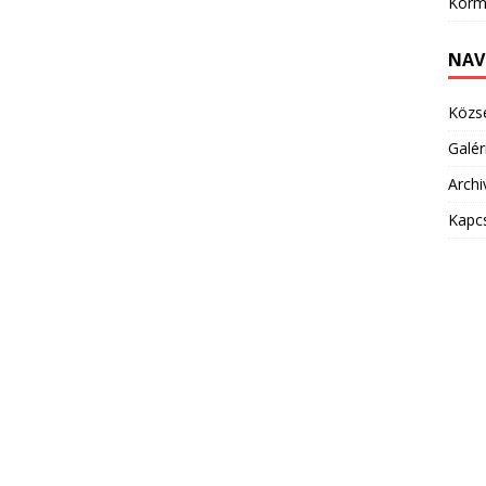
Korm
NAV
Közs
Galér
Arch
Kapc