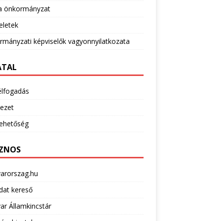
 önkormányzat
eletek
mányzati képviselők vagyonnyilatkozata
ATAL
élfogadás
ezet
lehetőség
ZNOS
arorszag.hu
dat kereső
r Államkincstár