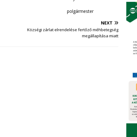
ármester
NEXT
Községi zárlat elrendelése fertőző méhbetegség
megállapítása miatt