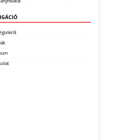
ányhivatal
IGÁCIÓ
égünkről
iák
ivum
solat