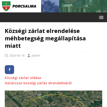
Községi zárlat elrendelése
méhbetegség megállapítása
miatt
2026-05-14
admin
Községi zárlat oldása
Határozat községi zárlat elrendeléséről