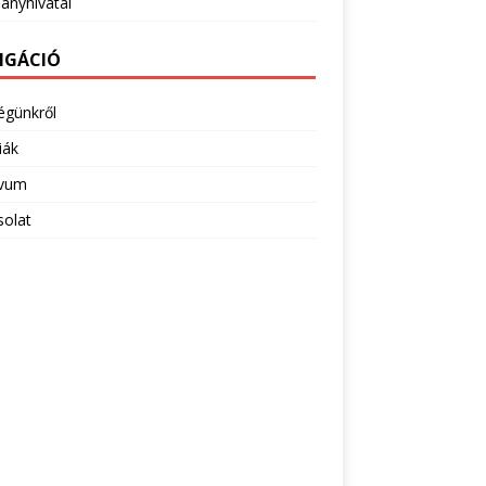
ányhivatal
IGÁCIÓ
égünkről
iák
ivum
solat