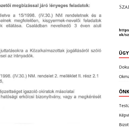
https
ok/s
ÜGY
Dok
Okmá
ÖNK
Testü
Képvi
Bizo