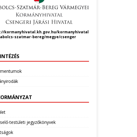
://kormanyhivatal.kh.gov.hu/kormanyhivatal
zabolcs-szatmar-bereg/megye/csenger
INTÉZÉS
umentumok
nyirodák
ORMÁNYZAT
let
selő-testületi jegyzőkönyvek
ttságok