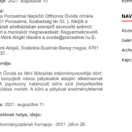
Korm
NAV
Közs
Galér
Arch
Kapc