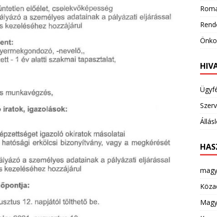
Roma
Rend
Önkor
HIV
Ügyf
Szerv
Állás
HAS
magy
Köza
Magya