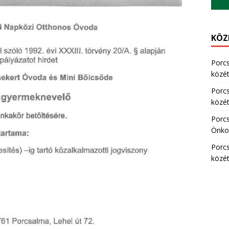
KÖZ
Porc
közété
Porc
közété
Porc
Önkor
Porc
közété