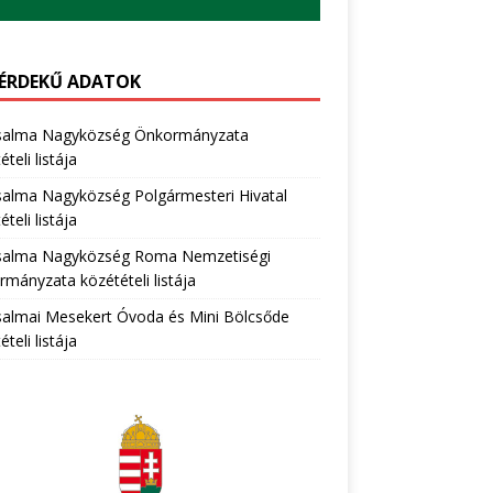
ÉRDEKŰ ADATOK
salma Nagyközség Önkormányzata
teli listája
salma Nagyközség Polgármesteri Hivatal
teli listája
salma Nagyközség Roma Nemzetiségi
mányzata közétételi listája
salmai Mesekert Óvoda és Mini Bölcsőde
teli listája