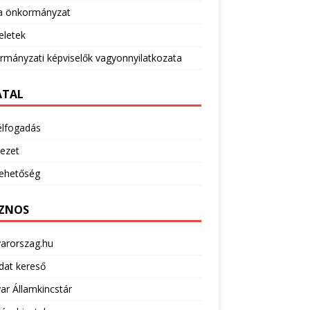
 önkormányzat
eletek
mányzati képviselők vagyonnyilatkozata
ATAL
élfogadás
ezet
lehetőség
ZNOS
arorszag.hu
dat kereső
r Államkincstár