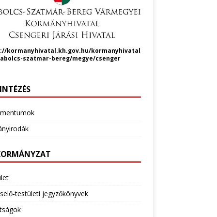
://kormanyhivatal.kh.gov.hu/kormanyhivatal
zabolcs-szatmar-bereg/megye/csenger
INTÉZÉS
umentumok
nyirodák
ORMÁNYZAT
let
selő-testületi jegyzőkönyvek
ttságok