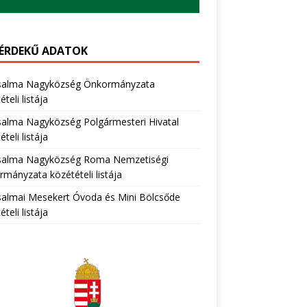
ÉRDEKŰ ADATOK
salma Nagyközség Önkormányzata
teli listája
salma Nagyközség Polgármesteri Hivatal
teli listája
salma Nagyközség Roma Nemzetiségi
mányzata közétételi listája
salmai Mesekert Óvoda és Mini Bölcsőde
teli listája