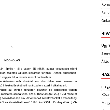
Roma
Rend
Önkor
HIV
Ügyf
Szerv
Állás
HAS
magy
Köza
Magya