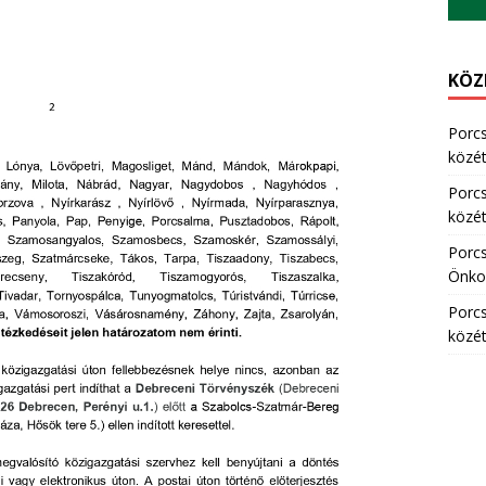
KÖZ
Porc
közété
Porc
közété
Porc
Önkor
Porc
közété