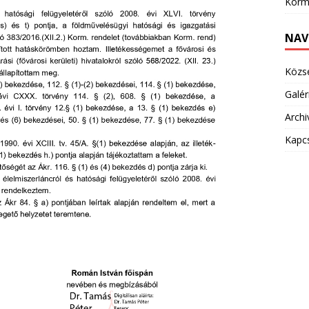
Korm
NAV
Közs
Galér
Arch
Kapc