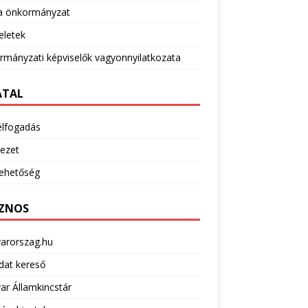
 önkormányzat
eletek
mányzati képviselők vagyonnyilatkozata
ATAL
élfogadás
ezet
lehetőség
ZNOS
arorszag.hu
dat kereső
r Államkincstár