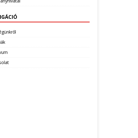
ányhivatal
IGÁCIÓ
égünkről
iák
ivum
solat