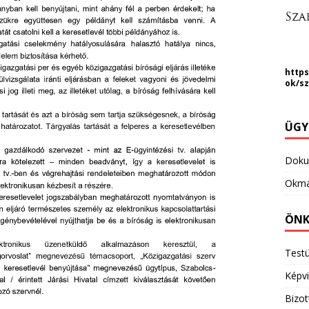
https
ok/s
ÜGY
Dok
Okmá
ÖNK
Testü
Képvi
Bizo