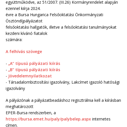
együttműködve, az 51/2007. (III.26) Kormányrendelet alapján
ezennel kiírja 2024.
évre a Bursa Hungarica Felsőoktatási Önkormányzati
Ösztöndíjpályázatot
felsőoktatási hallgatók, illetve a felsőoktatási tanulmányokat
kezdeni kívánó fiatalok
számára:
A felhívás szövege
-
„A” típusú pályázati kiírás
-
„B” típusú pályázati kiírás
-
Jövedelemnyilatkozat
- Társadalombiztosítási igazolvány, Lakcímet igazoló hatósági
igazolvány
A pályázónak a pályázatbeadáshoz regisztrálnia kell a kiírásban
meghatározott
EPER-Bursa rendszerben, a
https://bursa.emet.hu/paly/palybelep.aspx
internetes
címen.