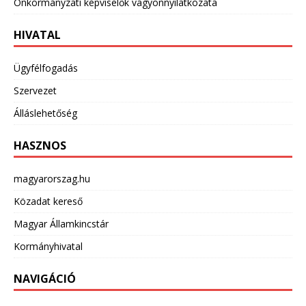
Önkormányzati képviselők vagyonnyilatkozata
HIVATAL
Ügyfélfogadás
Szervezet
Álláslehetőség
HASZNOS
magyarorszag.hu
Közadat kereső
Magyar Államkincstár
Kormányhivatal
NAVIGÁCIÓ